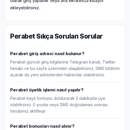
olarak giriş yapabilir veya ana ekranınıza kısayol
ekleyebilirsiniz.
Perabet Sıkça Sorulan Sorular
Perabet giriş adresi nasıl bulunur?
Perabet güncel giriş bilgilerine Telegram kanalı, Twitter
hesabı ve bu sayfa üzerinden ulaşabilirsiniz. SMS bildirimi
açarak da yeni adreslerden haberdar olabilirsiniz.
Perabet üyelik işlemi nasıl yapılır?
Perabet kayıt formunu doldurarak 2 dakikada üye
olabilirsiniz. E-posta veya SMS doğrulaması sonrası
hesabınız aktifleşir.
Perabet bonusları nasıl alınır?