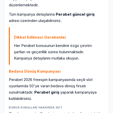
düzenlemektedir.
Tüm kampanya detaylarına
Perabet güncel giriş
adresi üzerinden ulaşabilirsiniz.
Dikkat Edilmesi Gerekenler
Her Perabet bonusunun kendine özgü çevrim
şartları ve geçerlilik süresi bulunmaktadır.
Kampanya detaylarını mutlaka okuyun.
Bedava Dönüş Kampanyası
Perabet 2026 freespin kampanyasında seçili slot
oyunlarında 50'ye varan bedava dönüş fırsatı
sunulmaktadır.
Perabet giriş
yaparak kampanyaya
katılabilirsiniz.
BONUS KURALLARI HAKKINDA NOT