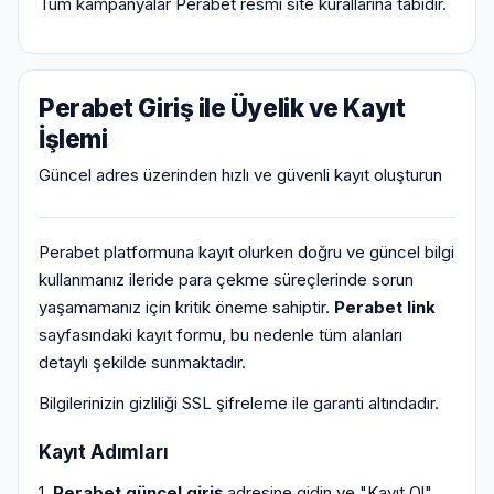
Tüm kampanyalar Perabet resmi site kurallarına tabidir.
Perabet Giriş ile Üyelik ve Kayıt
İşlemi
Güncel adres üzerinden hızlı ve güvenli kayıt oluşturun
Perabet platformuna kayıt olurken doğru ve güncel bilgi
kullanmanız ileride para çekme süreçlerinde sorun
yaşamamanız için kritik öneme sahiptir.
Perabet link
sayfasındaki kayıt formu, bu nedenle tüm alanları
detaylı şekilde sunmaktadır.
Bilgilerinizin gizliliği SSL şifreleme ile garanti altındadır.
Kayıt Adımları
1.
Perabet güncel giriş
adresine gidin ve "Kayıt Ol"