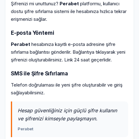
Şifrenizi mi unuttunuz?
Perabet
platformu, kullanıcı
dostu şifre sıfırlama sistemi ile hesabınıza hızlıca tekrar
erişmenizi sağlar.
E-posta Yöntemi
Perabet
hesabınıza kayıtlı e-posta adresine şifre
sıfırlama bağlantısı gönderilir. Bağlantıya tıklayarak yeni
şifrenizi oluşturabilirsiniz. Link 24 saat geçerlidir.
SMS ile Şifre Sıfırlama
Telefon doğrulaması ile yeni şifre oluşturabilir ve giriş
sağlayabilirsiniz.
Hesap güvenliğiniz için güçlü şifre kullanın
ve şifrenizi kimseyle paylaşmayın.
Perabet