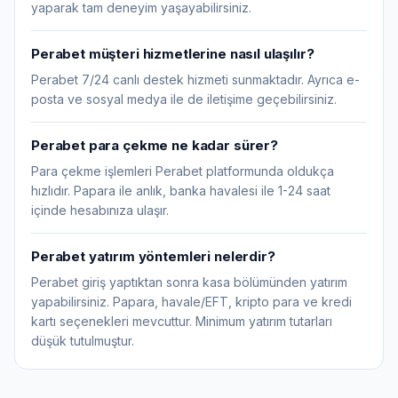
yaparak tam deneyim yaşayabilirsiniz.
Perabet müşteri hizmetlerine nasıl ulaşılır?
Perabet 7/24 canlı destek hizmeti sunmaktadır. Ayrıca e-
posta ve sosyal medya ile de iletişime geçebilirsiniz.
Perabet para çekme ne kadar sürer?
Para çekme işlemleri Perabet platformunda oldukça
hızlıdır. Papara ile anlık, banka havalesi ile 1-24 saat
içinde hesabınıza ulaşır.
Perabet yatırım yöntemleri nelerdir?
Perabet giriş yaptıktan sonra kasa bölümünden yatırım
yapabilirsiniz. Papara, havale/EFT, kripto para ve kredi
kartı seçenekleri mevcuttur. Minimum yatırım tutarları
düşük tutulmuştur.