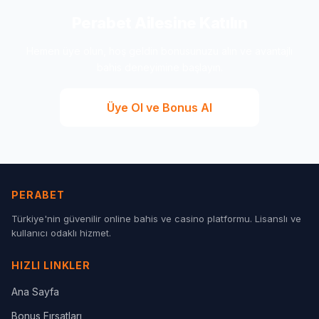
Perabet Ailesine Katılın
Hemen üye olun, hoş geldin bonusunuzu alın ve avantajlı
bahis deneyimine başlayın.
Üye Ol ve Bonus Al
PERABET
Türkiye'nin güvenilir online bahis ve casino platformu. Lisanslı ve
kullanıcı odaklı hizmet.
HIZLI LINKLER
Ana Sayfa
Bonus Fırsatları