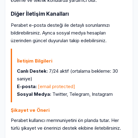
ödeme ve teknik konularda yardımcı olur.
Diğer İletişim Kanalları
Perabet e-posta desteği ile detaylı sorunlarınızı
bildirebilirsiniz. Ayrıca sosyal medya hesapları
üzerinden güncel duyuruları takip edebilirsiniz.
İletişim Bilgileri
Canlı Destek:
7/24 aktif (ortalama bekleme: 30
saniye)
E-posta:
[email protected]
Sosyal Medya:
Twitter, Telegram, Instagram
Şikayet ve Öneri
Perabet kullanıcı memnuniyetini ön planda tutar. Her
türlü şikayet ve önerinizi destek ekibine iletebilirsiniz.