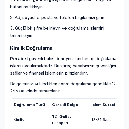
butonuna tıklayın.
2. Ad, soyad, e-posta ve telefon bilgilerinizi girin.
3. Güçlü bir şifre belirleyin ve doğrulama işlemini
tamamlayın.
Kimlik Doğrulama
Perabet
güvenli bahis deneyimi için hesap doğrulama
işlemi uygulamaktadır. Bu süreç hesabınızın güvenliğini
sağlar ve finansal işlemlerinizi hızlandırır.
Belgelerinizi yükledikten sonra doğrulama genellikle 12-
24 saat içinde tamamlanır.
Doğrulama Türü
Gerekli Belge
İşlem Süresi
TC Kimlik /
Kimlik
12-24 Saat
Pasaport