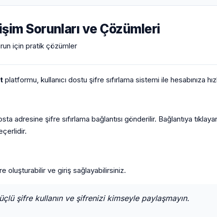
işim Sorunları ve Çözümleri
 sorun için pratik çözümler
t
platformu, kullanıcı dostu şifre sıfırlama sistemi ile hesabınıza hız
sta adresine şifre sıfırlama bağlantısı gönderilir. Bağlantıya tıklayar
eçerlidir.
 oluşturabilir ve giriş sağlayabilirsiniz.
üçlü şifre kullanın ve şifrenizi kimseyle paylaşmayın.