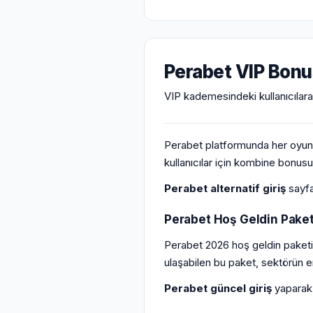
Perabet VIP Bonu
VIP kademesindeki kullanıcıla
Perabet platformunda her oyuncu
kullanıcılar için kombine bonusu
Perabet alternatif giriş
sayfa
Perabet Hoş Geldin Paket
Perabet 2026 hoş geldin paketi,
ulaşabilen bu paket, sektörün en 
Perabet güncel giriş
yaparak d