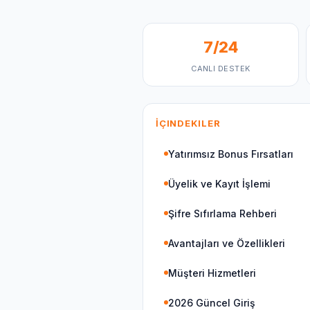
7/24
CANLI DESTEK
İÇINDEKILER
Yatırımsız Bonus Fırsatları
Üyelik ve Kayıt İşlemi
Şifre Sıfırlama Rehberi
Avantajları ve Özellikleri
Müşteri Hizmetleri
2026 Güncel Giriş