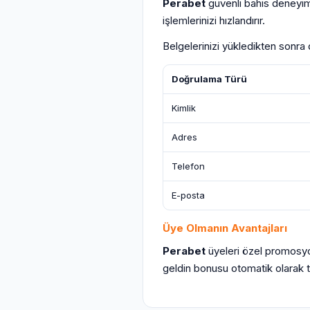
Perabet
güvenli bahis deneyimi
işlemlerinizi hızlandırır.
Belgelerinizi yükledikten sonra
Doğrulama Türü
Kimlik
Adres
Telefon
E-posta
Üye Olmanın Avantajları
Perabet
üyeleri özel promosyon
geldin bonusu otomatik olarak t