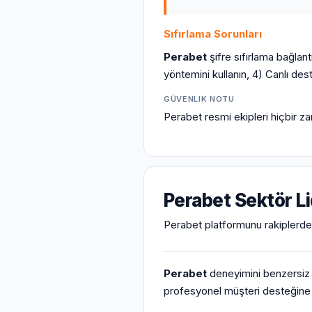
Sıfırlama Sorunları
Perabet
şifre sıfırlama bağlan
yöntemini kullanın, 4) Canlı dest
GÜVENLIK NOTU
Perabet resmi ekipleri hiçbir z
Perabet Sektör Lid
Perabet platformunu rakiplerden
Perabet
deneyimini benzersiz 
profesyonel müşteri desteğine