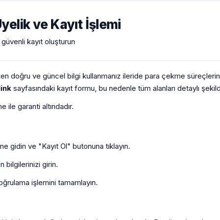
Üyelik ve Kayıt İşlemi
güvenli kayıt oluşturun
ken doğru ve güncel bilgi kullanmanız ileride para çekme süreçler
ink
sayfasındaki kayıt formu, bu nedenle tüm alanları detaylı şekil
me ile garanti altındadır.
ne gidin ve "Kayıt Ol" butonuna tıklayın.
ilgilerinizi girin.
 doğrulama işlemini tamamlayın.