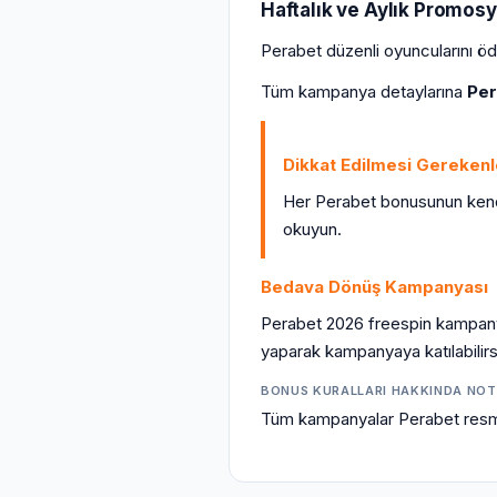
Haftalık ve Aylık Promos
Perabet düzenli oyuncularını öd
Tüm kampanya detaylarına
Per
Dikkat Edilmesi Gerekenl
Her Perabet bonusunun kendi
okuyun.
Bedava Dönüş Kampanyası
Perabet 2026 freespin kampanya
yaparak kampanyaya katılabilirs
BONUS KURALLARI HAKKINDA NOT
Tüm kampanyalar Perabet resmi s