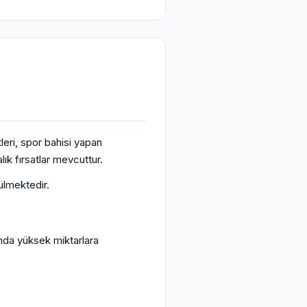
leri, spor bahisi yapan
lık fırsatlar mevcuttur.
ülmektedir.
amda yüksek miktarlara