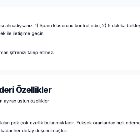
tısı almadıysanız: 1) Spam klasörünü kontrol edin, 2) 5 dakika bekl
ek ile iletişime geçin.
aman şifrenizi talep etmez.
eri Özellikler
 ayıran üstün özellikler
kılan pek çok özellik bulunmaktadır. Yüksek oranlardan hızlı ödem
 kadar her detay düşünülmüştür.