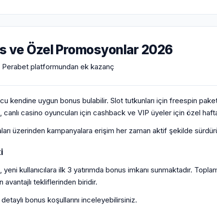
s ve Özel Promosyonlar 2026
ra Perabet platformundan ek kazanç
 kendine uygun bonus bulabilir. Slot tutkunları için freespin paket
, canlı casino oyuncuları için cashback ve VIP üyeler için özel hafta
ları üzerinden kampanyalara erişim her zaman aktif şekilde sürdür
i
 yeni kullanıcılara ilk 3 yatırımda bonus imkanı sunmaktadır. Topl
avantajlı tekliflerinden biridir.
etaylı bonus koşullarını inceleyebilirsiniz.