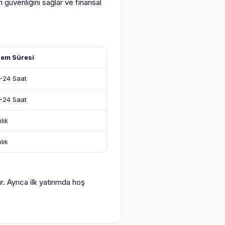
güvenliğini sağlar ve finansal
lem Süresi
-24 Saat
-24 Saat
lık
lık
. Ayrıca ilk yatırımda hoş