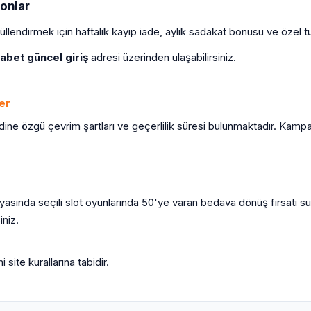
yonlar
üllendirmek için haftalık kayıp iade, aylık sadakat bonusu ve özel 
abet güncel giriş
adresi üzerinden ulaşabilirsiniz.
er
ne özgü çevrim şartları ve geçerlilik süresi bulunmaktadır. Kampa
sında seçili slot oyunlarında 50'ye varan bedava dönüş fırsatı s
iniz.
ite kurallarına tabidir.