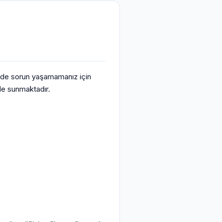
inde sorun yaşamamanız için
de sunmaktadır.