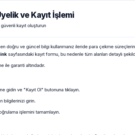
Üyelik ve Kayıt İşlemi
güvenli kayıt oluşturun
ken doğru ve güncel bilgi kullanmanız ileride para çekme süreçler
ink
sayfasındaki kayıt formu, bu nedenle tüm alanları detaylı şekil
me ile garanti altındadır.
ne gidin ve "Kayıt Ol" butonuna tıklayın.
ilgilerinizi girin.
 doğrulama işlemini tamamlayın.