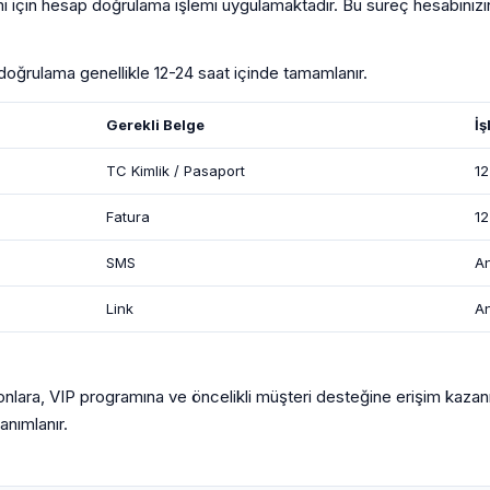
 için hesap doğrulama işlemi uygulamaktadır. Bu süreç hesabınızın 
 doğrulama genellikle 12-24 saat içinde tamamlanır.
Gerekli Belge
İş
TC Kimlik / Pasaport
12
Fatura
12
SMS
An
Link
An
lara, VIP programına ve öncelikli müşteri desteğine erişim kazanır
anımlanır.