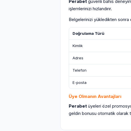
Perabet
güvenli bahis deneyimi
işlemlerinizi hızlandırır.
Belgelerinizi yükledikten sonra
Doğrulama Türü
Kimlik
Adres
Telefon
E-posta
Üye Olmanın Avantajları
Perabet
üyeleri özel promosyon
geldin bonusu otomatik olarak t