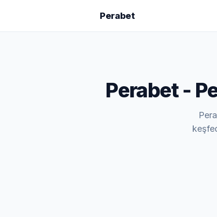
Perabet
Perabet - Pe
Pera
keşfed