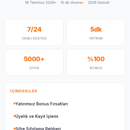
18 Temmuz 2026
10 dk okuma
2026 Güncel
7/24
5dk
CANLI DESTEK
YATIRIM
5000+
%100
OYUN
BONUS
İÇINDEKILER
Yatırımsız Bonus Fırsatları
Üyelik ve Kayıt İşlemi
Şifre Sıfırlama Rehberi