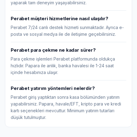
yaparak tam deneyim yaşayabilirsiniz.
Perabet müşteri hizmetlerine nasıl ulaşılır?
Perabet 7/24 canlı destek hizmeti sunmaktadır. Ayrıca e-
posta ve sosyal medya ile de iletişime geçebilirsiniz.
Perabet para çekme ne kadar sürer?
Para çekme işlemleri Perabet platformunda oldukça
hızlıdır. Papara ile anlık, banka havalesi ile 1-24 saat
içinde hesabınıza ulaşır.
Perabet yatırım yöntemleri nelerdir?
Perabet giriş yaptıktan sonra kasa bölümünden yatırım
yapabilirsiniz. Papara, havale/EFT, kripto para ve kredi
kartı seçenekleri mevcuttur. Minimum yatırım tutarları
düşük tutulmuştur.