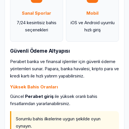
Sanal Sporlar
Mobil
7/24 kesintisiz bahis
iOS ve Android uyumlu
seçenekleri
hızlı giriş
Güvenli Ödeme Altyapısı
Perabet banka ve finansal işlemler için güvenli ödeme
yöntemleri sunar. Papara, banka havalesi, kripto para ve
kredi kartı ile hızlı yatırım yapabilirsiniz.
Yüksek Bahis Oranları
Güncel
Perabet giriş
ile yüksek oranlı bahis
fırsatlarından yararlanabilirsiniz.
Sorumlu bahis ilkelerine uygun şekilde oyun
oynayın.