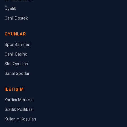
Üyelik
Canlı Destek
OYUNLAR
Spor Bahisleri
Canlı Casino
Slot Oyunları
Sanal Sporlar
İLETIŞIM
Yardım Merkezi
Gizlilik Politikası
Kullanım Koşulları