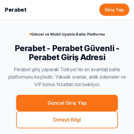
Perabet
Giriş Yap
Güncel ve Mobil Uyumlu Bahis Platformu
Perabet - Perabet Güvenli -
Perabet Giriş Adresi
Perabet giriş yaparak Türkiye'nin en avantajlı bahis
platformunu keşfedin. Yüksek oranlar, anlık ödemeler ve
VIP bonus fırsatları sizi bekliyor.
Güncel Giriş Yap
Detaylı Bilgi