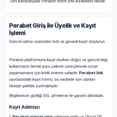
Tüm kampanyalar Perabet resmi site kurallarına tabidir.
Perabet Giriş ile Üyelik ve Kayıt
İşlemi
Güncel adres üzerinden hızlı ve güvenli kayıt oluşturun
Perabet platformuna kayıt olurken doğru ve güncel bilgi
kullanmanız ileride para çekme süreçlerinde sorun
yaşamamanız için kritik öneme sahiptir.
Perabet link
sayfasındaki kayıt formu, bu nedenle tüm alanları
detaylı şekilde sunmaktadır.
Bilgilerinizin gizliliği SSL şifreleme ile garanti altındadır.
Kayıt Adımları
1.
Perabet güncel giriş
adresine gidin ve "Kayıt Ol"