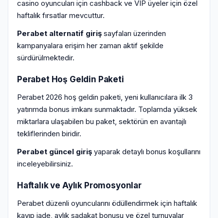
casino oyuncuları için cashback ve VIP üyeler için özel
haftalık fırsatlar mevcuttur.
Perabet alternatif giriş
sayfaları üzerinden
kampanyalara erişim her zaman aktif şekilde
sürdürülmektedir.
Perabet Hoş Geldin Paketi
Perabet 2026 hoş geldin paketi, yeni kullanıcılara ilk 3
yatırımda bonus imkanı sunmaktadır. Toplamda yüksek
miktarlara ulaşabilen bu paket, sektörün en avantajlı
tekliflerinden biridir.
Perabet güncel giriş
yaparak detaylı bonus koşullarını
inceleyebilirsiniz.
Haftalık ve Aylık Promosyonlar
Perabet düzenli oyuncularını ödüllendirmek için haftalık
kayıp iade, aylık sadakat bonusu ve özel turnuvalar