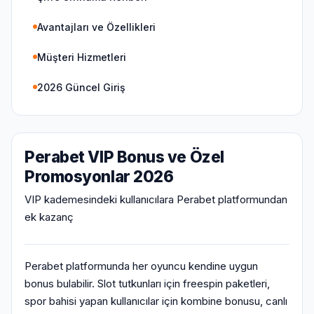
Avantajları ve Özellikleri
Müşteri Hizmetleri
2026 Güncel Giriş
Perabet VIP Bonus ve Özel
Promosyonlar 2026
VIP kademesindeki kullanıcılara Perabet platformundan
ek kazanç
Perabet platformunda her oyuncu kendine uygun
bonus bulabilir. Slot tutkunları için freespin paketleri,
spor bahisi yapan kullanıcılar için kombine bonusu, canlı