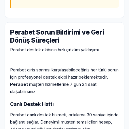
Perabet Sorun Bildirimi ve Geri
Dönüş Süreçleri
Perabet destek ekibinin hızlı çözüm yaklaşımı
Perabet giriş sonrası karşılaşabileceğiniz her türlü sorun
için profesyonel destek ekibi hazır beklemektedir.
Perabet
müşteri hizmetlerine 7 gün 24 saat
ulaşabilirsiniz.
Canlı Destek Hattı
Perabet canlı destek hizmeti, ortalama 30 saniye içinde
bağlantı sağlar. Deneyimli müşteri temsilcileri hesap,