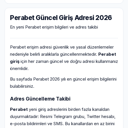
Perabet Güncel Giriş Adresi 2026
En yeni Perabet erişim bilgileri ve adres takibi
Perabet erişim adresi güvenlik ve yasal düzenlemeler
nedeniyle belirli aralıklarla güncellenmektedir.
Perabet
giriş
için her zaman güncel ve doğru adresi kullanmanız
önemlidir.
Bu sayfada Perabet 2026 yılı en güncel erişim bilgilerini
bulabilirsiniz.
Adres Güncelleme Takibi
Perabet
yeni giriş adreslerini birden fazla kanaldan
duyurmaktadır: Resmi Telegram grubu, Twitter hesabı,
e-posta bildirimleri ve SMS. Bu kanallardan en az birini