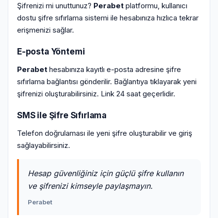
Şifrenizi mi unuttunuz?
Perabet
platformu, kullanıcı
dostu şifre sıfırlama sistemi ile hesabınıza hızlıca tekrar
erişmenizi sağlar.
E-posta Yöntemi
Perabet
hesabınıza kayıtlı e-posta adresine şifre
sıfırlama bağlantısı gönderilir. Bağlantıya tıklayarak yeni
şifrenizi oluşturabilirsiniz. Link 24 saat geçerlidir.
SMS ile Şifre Sıfırlama
Telefon doğrulaması ile yeni şifre oluşturabilir ve giriş
sağlayabilirsiniz.
Hesap güvenliğiniz için güçlü şifre kullanın
ve şifrenizi kimseyle paylaşmayın.
Perabet