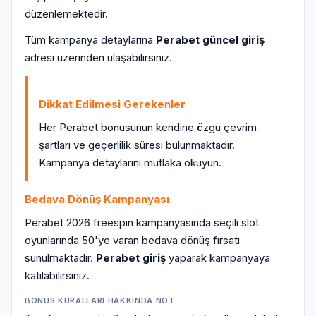
düzenlemektedir.
Tüm kampanya detaylarına
Perabet güncel giriş
adresi üzerinden ulaşabilirsiniz.
Dikkat Edilmesi Gerekenler
Her Perabet bonusunun kendine özgü çevrim
şartları ve geçerlilik süresi bulunmaktadır.
Kampanya detaylarını mutlaka okuyun.
Bedava Dönüş Kampanyası
Perabet 2026 freespin kampanyasında seçili slot
oyunlarında 50'ye varan bedava dönüş fırsatı
sunulmaktadır.
Perabet giriş
yaparak kampanyaya
katılabilirsiniz.
BONUS KURALLARI HAKKINDA NOT