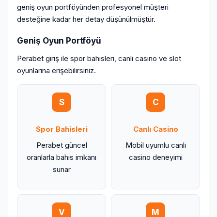
geniş oyun portföyünden profesyonel müşteri
desteğine kadar her detay düşünülmüştür.
Geniş Oyun Portföyü
Perabet giriş ile spor bahisleri, canlı casino ve slot
oyunlarına erişebilirsiniz.
S
C
Spor Bahisleri
Canlı Casino
Perabet güncel
Mobil uyumlu canlı
oranlarla bahis imkanı
casino deneyimi
sunar
V
M