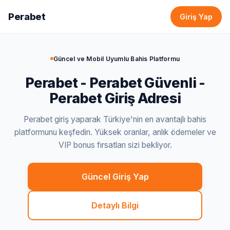
Perabet
Giriş Yap
Güncel ve Mobil Uyumlu Bahis Platformu
Perabet - Perabet Güvenli -
Perabet Giriş Adresi
Perabet giriş yaparak Türkiye'nin en avantajlı bahis
platformunu keşfedin. Yüksek oranlar, anlık ödemeler ve
VIP bonus fırsatları sizi bekliyor.
Güncel Giriş Yap
Detaylı Bilgi