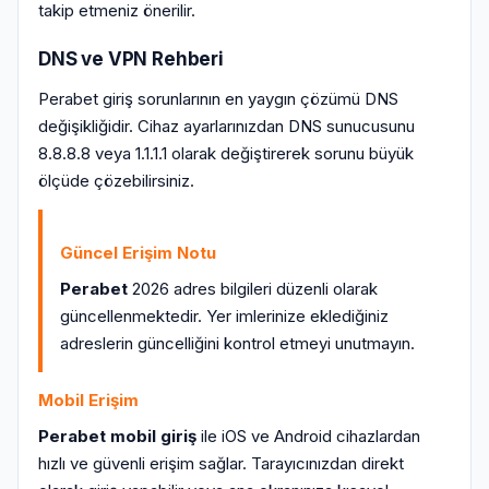
takip etmeniz önerilir.
DNS ve VPN Rehberi
Perabet giriş sorunlarının en yaygın çözümü DNS
değişikliğidir. Cihaz ayarlarınızdan DNS sunucusunu
8.8.8.8 veya 1.1.1.1 olarak değiştirerek sorunu büyük
ölçüde çözebilirsiniz.
Güncel Erişim Notu
Perabet
2026 adres bilgileri düzenli olarak
güncellenmektedir. Yer imlerinize eklediğiniz
adreslerin güncelliğini kontrol etmeyi unutmayın.
Mobil Erişim
Perabet mobil giriş
ile iOS ve Android cihazlardan
hızlı ve güvenli erişim sağlar. Tarayıcınızdan direkt