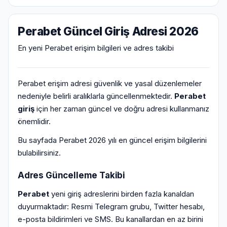
Perabet Güncel Giriş Adresi 2026
En yeni Perabet erişim bilgileri ve adres takibi
Perabet erişim adresi güvenlik ve yasal düzenlemeler
nedeniyle belirli aralıklarla güncellenmektedir.
Perabet
giriş
için her zaman güncel ve doğru adresi kullanmanız
önemlidir.
Bu sayfada Perabet 2026 yılı en güncel erişim bilgilerini
bulabilirsiniz.
Adres Güncelleme Takibi
Perabet
yeni giriş adreslerini birden fazla kanaldan
duyurmaktadır: Resmi Telegram grubu, Twitter hesabı,
e-posta bildirimleri ve SMS. Bu kanallardan en az birini