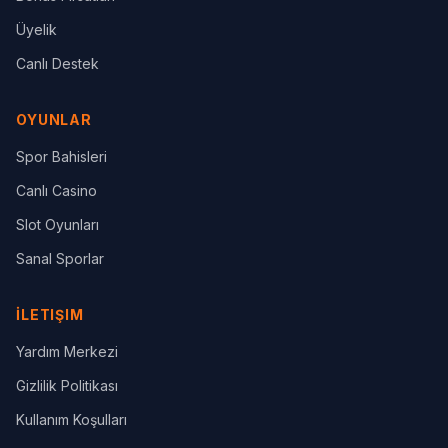
Üyelik
Canlı Destek
OYUNLAR
Spor Bahisleri
Canlı Casino
Slot Oyunları
Sanal Sporlar
İLETIŞIM
Yardım Merkezi
Gizlilik Politikası
Kullanım Koşulları