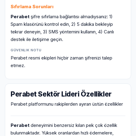
Sıfırlama Sorunları
Perabet
şifre sıfırlama bağlantısı almadıysanız: 1)
Spam klasörünü kontrol edin, 2) 5 dakika bekleyip
tekrar deneyin, 3) SMS yöntemini kullanın, 4) Canlı
destek ile iletişime geçin.
GÜVENLIK NOTU
Perabet resmi ekipleri hiçbir zaman şifrenizi talep
etmez.
Perabet Sektör Lideri Özellikler
Perabet platformunu rakiplerden ayıran üstün özellikler
Perabet
deneyimini benzersiz kılan pek çok özellik
bulunmaktadır. Yüksek oranlardan hızlı ödemelere,