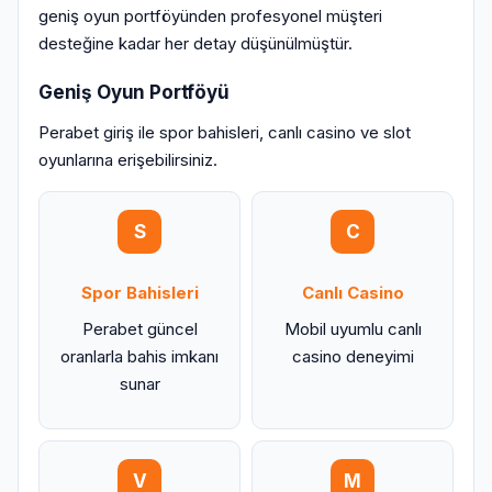
geniş oyun portföyünden profesyonel müşteri
desteğine kadar her detay düşünülmüştür.
Geniş Oyun Portföyü
Perabet giriş ile spor bahisleri, canlı casino ve slot
oyunlarına erişebilirsiniz.
S
C
Spor Bahisleri
Canlı Casino
Perabet güncel
Mobil uyumlu canlı
oranlarla bahis imkanı
casino deneyimi
sunar
V
M