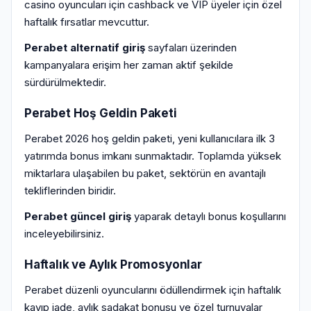
casino oyuncuları için cashback ve VIP üyeler için özel
haftalık fırsatlar mevcuttur.
Perabet alternatif giriş
sayfaları üzerinden
kampanyalara erişim her zaman aktif şekilde
sürdürülmektedir.
Perabet Hoş Geldin Paketi
Perabet 2026 hoş geldin paketi, yeni kullanıcılara ilk 3
yatırımda bonus imkanı sunmaktadır. Toplamda yüksek
miktarlara ulaşabilen bu paket, sektörün en avantajlı
tekliflerinden biridir.
Perabet güncel giriş
yaparak detaylı bonus koşullarını
inceleyebilirsiniz.
Haftalık ve Aylık Promosyonlar
Perabet düzenli oyuncularını ödüllendirmek için haftalık
kayıp iade, aylık sadakat bonusu ve özel turnuvalar